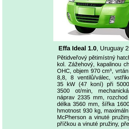
Effa Ideal 1.0
, Uruguay 
Pětidveřový pětimístný hat
kol. Zážehový, kapalinou c
OHC, objem 970 cm³, vrtán
8,8, 8 ventilů/válec, vstř
35 kW (47 koní) při 500
3500 ot/min, mechanická
náprav 2335 mm, rozchod 
délka 3560 mm, šířka 160
hmotnost 930 kg, maximální
McPherson a vinuté pružin
příčkou a vinuté pružiny, p