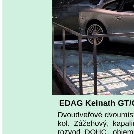
EDAG Keinath GT/
Dvoudveřové dvoumíst
kol. Zážehový, kapali
rozvod DOHC, objem