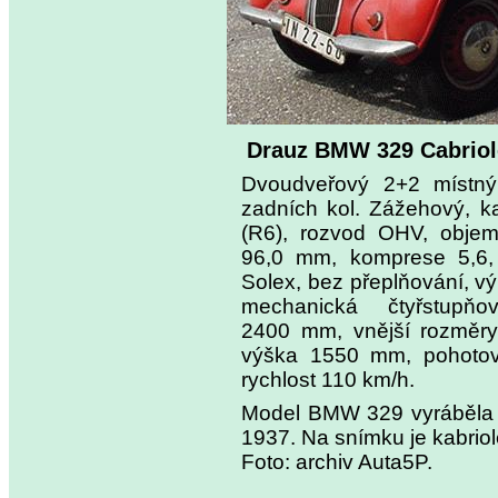
Drauz BMW 329 Cabriol
Dvoudveřový 2+2 místný
zadních kol. Zážehový, k
(R6), rozvod OHV, objem
96,0 mm, komprese 5,6, d
Solex, bez přeplňování, vý
mechanická čtyřstupň
2400 mm, vnější rozměr
výška 1550 mm, pohotov
rychlost 110 km/h.
Model BMW 329 vyráběla 
1937. Na snímku je kabriol
Foto: archiv Auta5P.