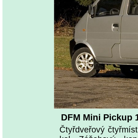
DFM Mini Pickup 
Čtyřdveřový čtyřmís