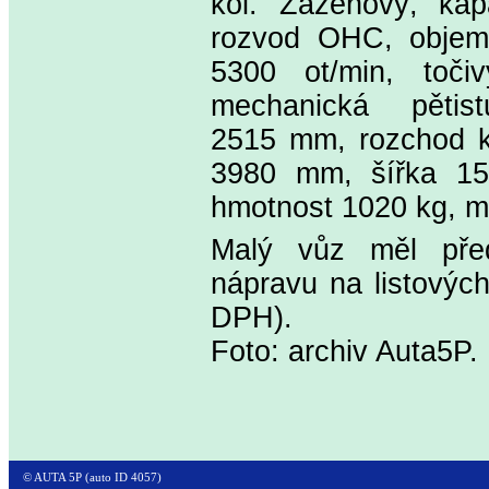
kol. Zážehový, kap
rozvod OHC, objem
5300 ot/min, toč
mechanická pětis
2515 mm, rozchod k
3980 mm, šířka 15
hmotnost 1020 kg, m
Malý vůz měl pře
nápravu na listovýc
DPH).
Foto: archiv Auta5P.
© AUTA 5P (auto ID 4057)