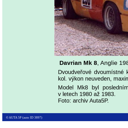
Davrian Mk 8
, Anglie 19
Dvoudveřové dvoumístné 
kol. výkon neuveden, maxim
Model Mk8 byl posledním
v letech 1980 až 1983.
Foto: archiv Auta5P.
© AUTA 5P (auto ID 3897)