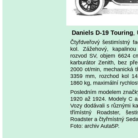
Daniels D-19 Touring
,
Čtyřdveřový šestimístný f
kol. Zážehový, kapalinou
rozvod SV, objem 6624 cm
karburátor Zenith, bez př
2000 ot/min, mechanická t
3359 mm, rozchod kol 14
1860 kg, maximální rychlos
Posledním modelem značky 
1920 až 1924. Modely C a D
Vozy dodávali s různými ka
třímístný Roadster, šes
Roadster a čtyřmístný Sed
Foto: archiv Auta5P.