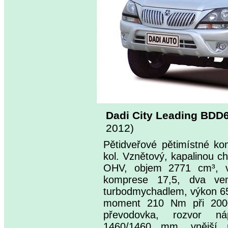
Dadi City Leading BD
2012)
Pětidveřové pětimístné k
kol. Vznětový, kapalinou c
OHV, objem 2771 cm³, v
komprese 17,5, dva venti
turbodmychadlem, výkon 65 
moment 210 Nm při 2000 
převodovka, rozvor 
1460/1460 mm, vnější 