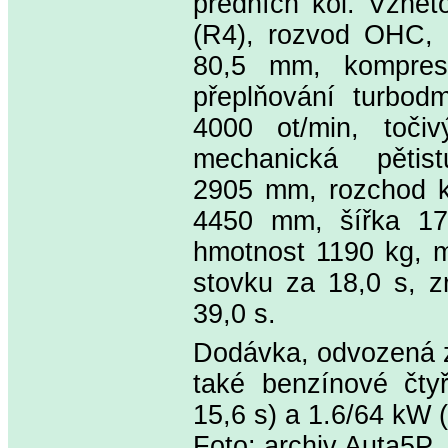
předních kol. Vznět
(R4), rozvod OHC, 
80,5 mm, komprese 
přeplňování turbod
4000 ot/min, toč
mechanická pětis
2905 mm, rozchod k
4450 mm, šířka 17
hmotnost 1190 kg, m
stovku za 18,0 s, z
39,0 s.
Dodávka, odvozená 
také benzínové čty
15,6 s) a 1.6/64 kW 
Foto: archiv Auta5P.