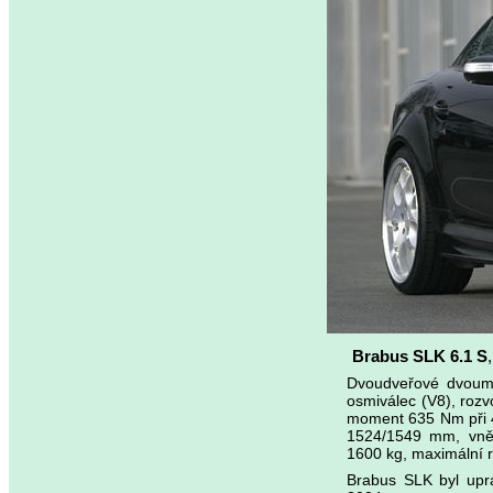
Brabus SLK 6.1 S
Dvoudveřové dvoumí
osmiválec (V8), roz
moment 635 Nm při 4
1524/1549 mm, vně
1600 kg, maximální r
Brabus SLK byl upr