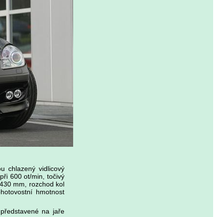
 chlazený vidlicový
i 600 ot/min, točivý
2430 mm, rozchod kol
otovostní hmotnost
představené na jaře