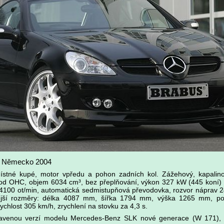
, Německo 2004
stné kupé, motor vpředu a pohon zadních kol. Zážehový, kapalinou
vod OHC, objem 6034 cm³, bez přeplňování, výkon 327 kW (445 koní) př
100 ot/min, automatická sedmistupňová převodovka, rozvor náprav 
jší rozměry: délka 4087 mm, šířka 1794 mm, výška 1265 mm, poh
ychlost 305 km/h, zrychlení na stovku za 4,3 s.
avenou verzí modelu Mercedes-Benz SLK nové generace (W 171), 