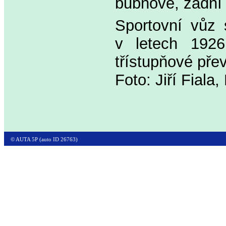
bubnové, zadní
Sportovní vůz
v letech 192
třístupňové pře
Foto: Jiří Fiala
© AUTA 5P (auto ID 26763)