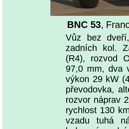
BNC 53
, Fran
Vůz bez dveří
zadních kol. Z
(R4), rozvod 
97,0 mm, dva ve
výkon 29 kW (40
převodovka, al
rozvor náprav 
rychlost 130 km
vzadu tuhá ná