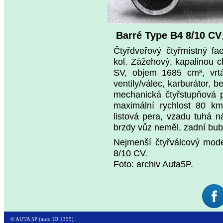
Barré Type B4 8/10 CV
Čtyřdveřový čtyřmístný f
kol. Zážehový, kapalinou c
SV, objem 1685 cm³, vrt
ventily/válec, karburátor, 
mechanická čtyřstupňová 
maximální rychlost 80 k
listová pera, vzadu tuhá n
brzdy vůz neměl, zadní bu
Nejmenší čtyřválcový mode
8/10 CV.
Foto: archiv Auta5P.
© AUTA 5P (auto ID 1355)