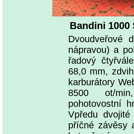
Bandini 1000
Dvoudveřové d
nápravou) a po
řadový čtyřvál
68,0 mm, zdvih
karburátory Web
8500 ot/min
pohotovostní h
Vpředu dvojité
příčné závěsy a