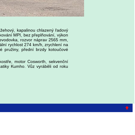
ážehový, kapalinou chlazený řadový
ikování MPI, bez přeplňování, výkon
převodovka, rozvor náprav 2565 mm,
ní rychlost 274 km/h, zrychlení na
té pružiny, přední brzdy kotoučové
kostře, motor Cosworth, sekvenční
atiky Kumho. Vůz vyráběli od roku