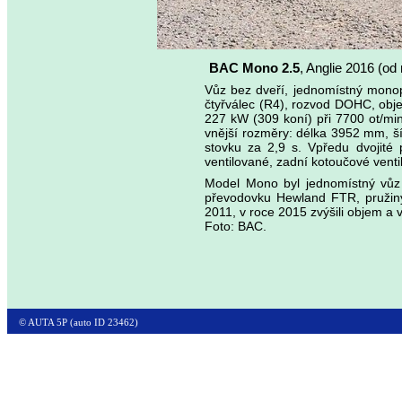
BAC Mono 2.5
, Anglie 2016 (od 
Vůz bez dveří, jednomístný monop
čtyřválec (R4), rozvod DOHC, obje
227 kW (309 koní) při 7700 ot/mi
vnější rozměry: délka 3952 mm, š
stovku za 2,9 s. Vpředu dvojité 
ventilované, zadní kotoučové venti
Model Mono byl jednomístný vůz 
převodovku Hewland FTR, pružiny
2011, v roce 2015 zvýšili objem a 
Foto: BAC.
© AUTA 5P (auto ID 23462)