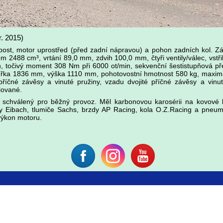
r. 2015)
ost, motor uprostřed (před zadní nápravou) a pohon zadních kol. Z
m 2488 cm³, vrtání 89,0 mm, zdvih 100,0 mm, čtyři ventily/válec, vstř
n, točivý moment 308 Nm při 6000 ot/min, sekvenční šestistupňová 
ířka 1836 mm, výška 1110 mm, pohotovostní hmotnost 580 kg, maximál
příčné závěsy a vinuté pružiny, vzadu dvojité příčné závěsy a vinu
lované.
schválený pro běžný provoz. Měl karbonovou karosérii na kovové 
 Eibach, tlumiče Sachs, brzdy AP Racing, kola O.Z.Racing a pneum
výkon motoru.