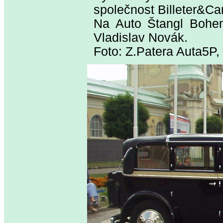
společnost Billeter&Car
Na Auto Štangl Bohemi
Vladislav Novák.
Foto: Z.Patera Auta5P,