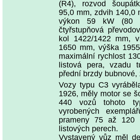
(R4), rozvod šoupát
95,0 mm, zdvih 140,0 m
výkon 59 kW (80 ko
čtyřstupňová převodo
kol 1422/1422 mm, v
1650 mm, výška 1955
maximální rychlost 13
listová pera, vzadu 
přední brzdy bubnové,
Vozy typu C3 vyráběla
1926, měly motor se š
440 vozů tohoto ty
vyrobených exemplář
prameny 75 až 120 
listových perech.
Vystavený vůz měl del