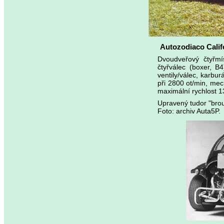
Autozodiaco Calif
Dvoudveřový čtyřmí
čtyřválec (boxer, 
ventily/válec, karbu
při 2800 ot/min, me
maximální rychlost 1
Upravený tudor "bro
Foto: archiv Auta5P.