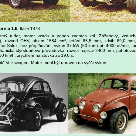
ornia 1.6
, Itálie 1973
stný tudor, motor vzadu a pohon zadních kol. Zážehový, vzduc
B4), rozvod OHV, objem 1584 cm³, vrtání 85,5 mm, zdvih 69,0 mm
rátor Solex, bez přeplňování, výkon 37 kW (50 koní) při 4000 ot/min,
chanická čtyřstupňová převodovka, rozvor náprav 2400 mm, pohotovos
30 km/h, zrychlení na stovku za 19,0 s.
uk" Volkswagen. Motor mohl být upraven na vyšší výkon.