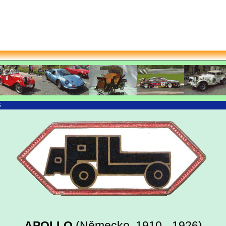
G
APOLLO
(Německo, 1910 - 1926)