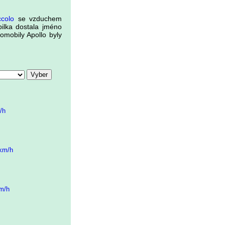
ccolo
se vzduchem
ilka dostala jméno
omobily Apollo byly
/h
 km/h
km/h