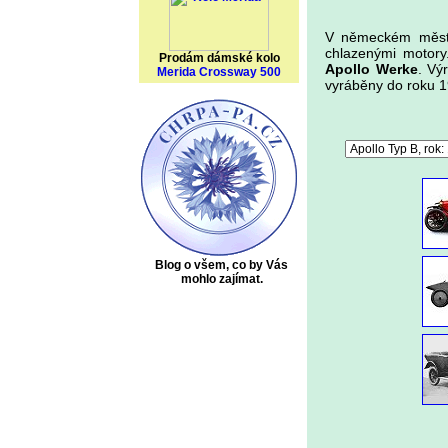
V německém městě
chlazenými motory
Prodám dámské kolo
Apollo Werke
. Vý
Merida Crossway 500
vyráběny do roku 19
Blog o všem, co by Vás
mohlo zajímat.