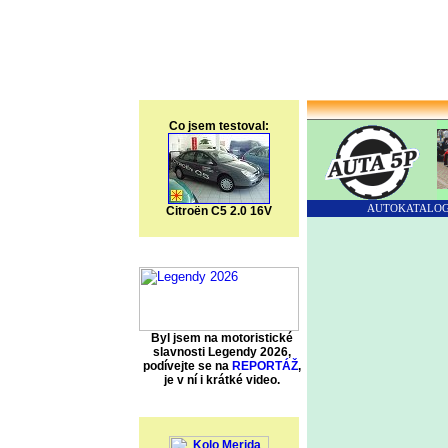
Co jsem testoval:
AUTOKATALO
Citroën C5 2.0 16V
Byl jsem na motoristické
slavnosti Legendy 2026,
podívejte se na
REPORTÁŽ
,
je v ní i krátké video.