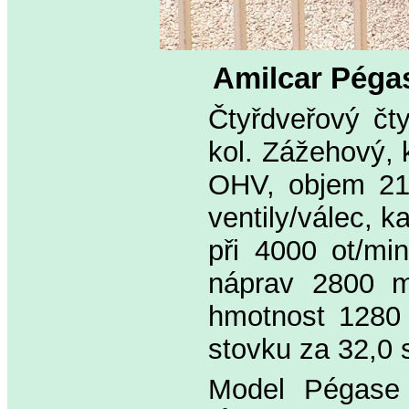
Amilcar Péga
Čtyřdveřový čt
kol. Zážehový, 
OHV, objem 21
ventily/válec, 
při 4000 ot/mi
náprav 2800 m
hmotnost 1280 
stovku za 32,0 
Model Pégase 