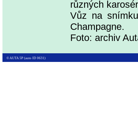
různých karoséri
Vůz na snímku
Champagne.
Foto: archiv Au
© AUTA 5P (auto ID 0631)