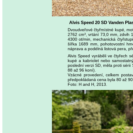
Alvis Speed 20 SD Vanden Pl
Dvoudveřové čtyřmístné kupé, mot
2762 cm³, vrtání 73,0 mm, zdvih 1
4300 ot/min, mechanická čtyřstu
šířka 1689 mm, pohotovostní hmo
náprava a podélná listová pera, p
Alvis Speed vyráběli ve čtyřech s
kupé a kabriolet nebo samostatn
poslední verzi SD, měla proti séri
88 až 96 koní).
Vzácné provedení, celkem postav
předpokládaná cena byla 80 až 90 ti
Foto: H and H, 2013.