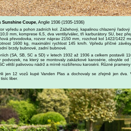
as Sunshine Coupe
, Anglie 1936 (1935-1936)
or vpředu a pohon zadních kol. Zážehový, kapalinou chlazený řadový 
10,0 mm, komprese 6,5, dva ventily/válec, tři karburátory SU, bez pře
pňová převodovka, rozvor náprav 2150 mm, rozchod kol 1422/1422 m
tnost 1600 kg, maximální rychlost 145 km/h. Vpředu příčné závěsy 
řední brzdy bubnové, zadní bubnové.
ériích (SA, SB, SC a SD) v letech 1932 až 1936 a celkem postavili 1
ý podvozek, na který se montovaly zakázkové karosérie, obvykle od 
i SC větší palivovou nádrž a mírně rozšířenou karosérii. Různé pramen
ili jen 12 vozů kupé Vanden Plas a dochovaly se zřejmě jen dva. V 
síc liber.