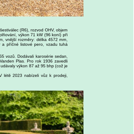
šestiválec (R6), rozvod OHV, objem
plňování, výkon 71 kW (96 koní) při
m, vnější rozměry: délka 4572 mm,
a příčné listové pero, vzadu tuhá
165 vozů. Dodávali karosérie sedan,
Vanden Plas. Pro rok 1936 zavedli
y udávaly výkon 87 až 95 bhp (což je
létě 2023 nabízeli vůz k prodeji,