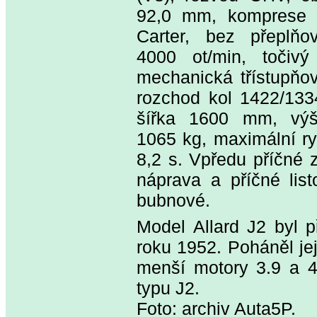
92,0 mm, komprese 7,
Carter, bez přeplň
4000 ot/min, toči
mechanická třístupňo
rozchod kol 1422/133
šířka 1600 mm, výš
1065 kg, maximální ry
8,2 s. Vpředu příčné 
náprava a příčné lis
bubnové.
Model Allard J2 byl 
roku 1952. Poháněl jej
menší motory 3.9 a 4.
typu J2.
Foto: archiv Auta5P.