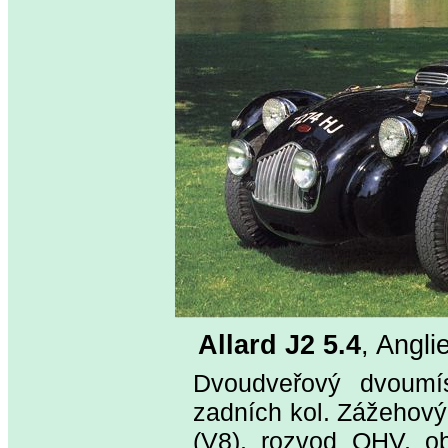
Allard J2 5.4
, Angl
Dvoudveřový dvoumí
zadních kol. Zážehový
(V8), rozvod OHV, o