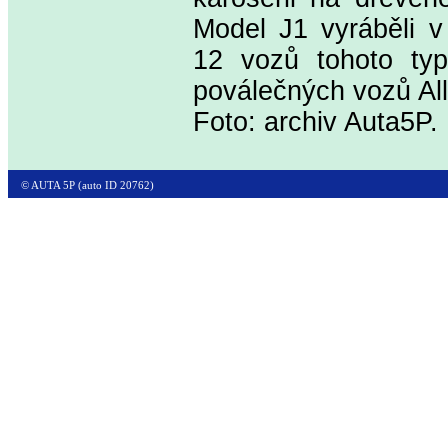
Model J1 vyráběli v
12 vozů tohoto typ
poválečných vozů All
Foto: archiv Auta5P.
© AUTA 5P (auto ID 20762)