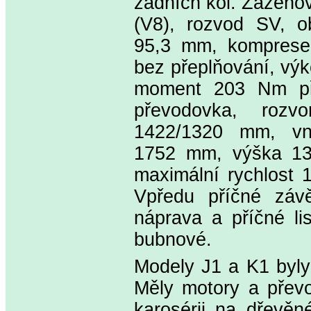
zadních kol. Zážehov
(V8), rozvod SV, o
95,3 mm, komprese 6
bez přeplňování, výk
moment 203 Nm při
převodovka, roz
1422/1320 mm, vn
1752 mm, výška 13
maximální rychlost 
Vpředu příčné závě
náprava a příčné li
bubnové.
Modely J1 a K1 byly
Měly motory a převo
karosérii na dřevěné