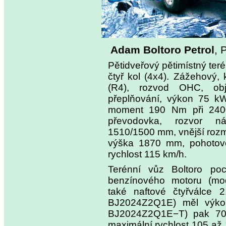
Adam Boltoro Petrol
, 
Pětidveřový pětimístný te
čtyř kol (4x4). Zážehový,
(R4), rozvod OHC, obj
přeplňování, výkon 75 kW 
moment 190 Nm při 2400
převodovka, rozvor 
1510/1500 mm, vnější rozm
výška 1870 mm, pohotovo
rychlost 115 km/h.
Terénní vůz Boltoro po
benzínového motoru (mo
také naftové čtyřválce 2
BJ2024Z2Q1E) měl výko
BJ2024Z2Q1E−T) pak 70 
maximální rychlost 105 až 